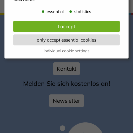
essential
statistics
I accept
only accept essential cookies
So erreichen Sie uns!
individual cookie settings
Kontakt
Melden Sie sich kostenlos an!
Newsletter