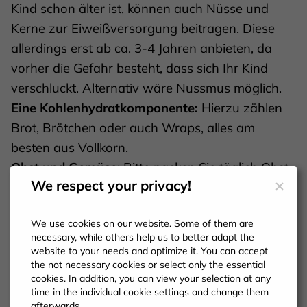
Kind schon älter ist, können auch Nüsse und
Kerne zur Eiweißversorgung beitragen. Diese
allerdings erst ab ca. 3-4 Jahren anbieten, da
vorher die Gefahr besteht, dass sich Ihr Kind
verschluckt. Alternativ wäre Nussmus möglich.
Eine Kohlenhydratkomponente:
Hierzu zählen
Brot, Brötchen oder auch Wraps, alles am
besten aus Vollkorn.
Obst und Gemüse
: Bitte packen Sie täglich Obst
We respect your privacy!
und/oder Gemüse in die Box Ihres Kindes. Die
Portion kann Ihr Kind durch sein Handmaß
We use cookies on our website. Some of them are
selbst ermitteln. So kann es auch mal
necessary, while others help us to better adapt the
Gemüsesticks mit Kräuterquark geben.
website to your needs and optimize it. You can accept
the not necessary cookies or select only the essential
cookies. In addition, you can view your selection at any
time in the individual cookie settings and change them
afterwards.